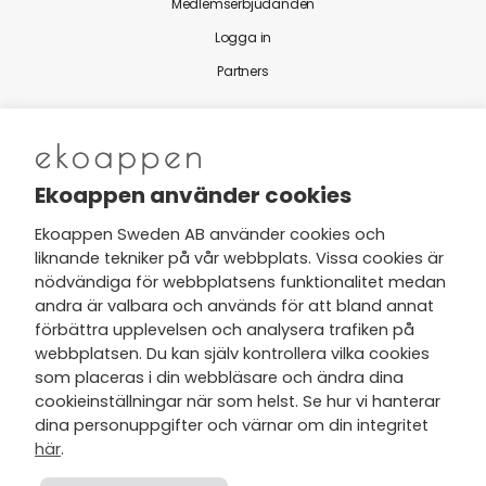
Medlemserbjudanden
Logga in
Partners
Nytt från Ekoappen
Ekoappen använder cookies
Ekoappen Sweden AB använder cookies och
liknande tekniker på vår webbplats. Vissa cookies är
Jag har tagit del av Ekoappens
nödvändiga för webbplatsens funktionalitet medan
personuppgifts- och
andra är valbara och används för att bland annat
integritetspolicy
och tar gärna del
förbättra upplevelsen och analysera trafiken på
av nyheter, hälsotips och exklusiva
webbplatsen. Du kan själv kontrollera vilka cookies
erbjudanden via min e-post.
som placeras i din webbläsare och ändra dina
cookieinställningar när som helst. Se hur vi hanterar
dina personuppgifter och värnar om din integritet
här
.