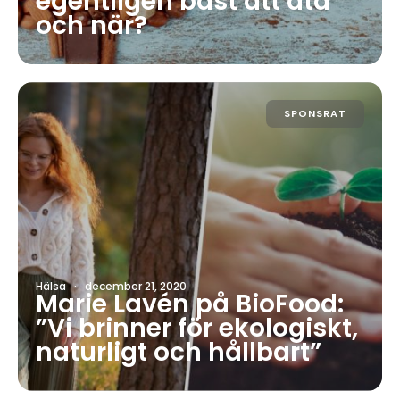
egentligen bäst att äta
och när?
SPONSRAT
Hälsa
·
december 21, 2020
Marie Lavén på BioFood:
”Vi brinner för ekologiskt,
naturligt och hållbart”