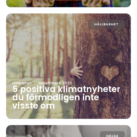
HÅLLBARHET
Hållbarhet
·
december 8, 2020
5 positiva klimatnyheter
du förmodligen inte
visste om
HÄLSA