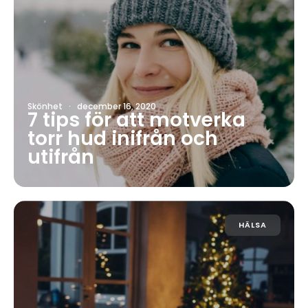
Skönhet
·
december 16, 2020
7 tips för att motverka
torr hud inifrån och
utifrån
HÄLSA