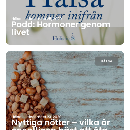
Hälsa
·
december 25, 2020
Podd: Hormoner genom
livet
HÄLSA
Hälsa
·
december 23, 2020
Nyttiga nötter – vilka är