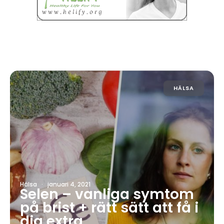
HÄLSA
Hälsa
·
januari 4, 2021
Selen – vanliga symtom
på brist + rätt sätt att få i
dig extra