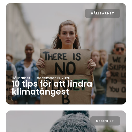
HÅLLBARHET
Hållbarhet
·
december 18, 2020
10 tips för att lindra
klimatångest
SKÖNHET