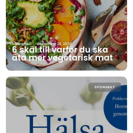
Hållbarhet
·
december 28, 2020
6 skäl till varför du ska
äta mer vegetarisk mat
SPONSRAT