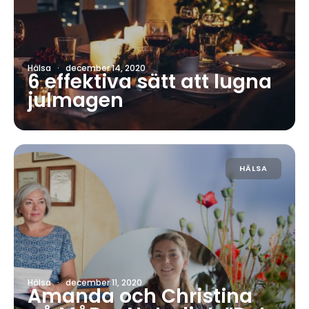
Hälsa
·
december 14, 2020
6 effektiva sätt att lugna
julmagen
HÄLSA
Hälsa
·
december 11, 2020
Amanda och Christina