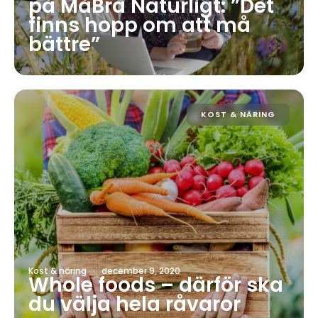
på MåBra Naturligt: ”Det
finns hopp om att må
bättre”
KOST & NÄRING
Kost & näring
·
december 9, 2020
Whole foods – därför ska
du välja hela råvaror