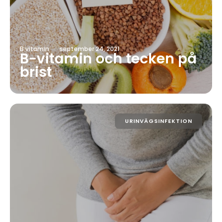
B vitamin
·
september 24, 2021
B-vitamin och tecken på
brist
URINVÄGSINFEKTION