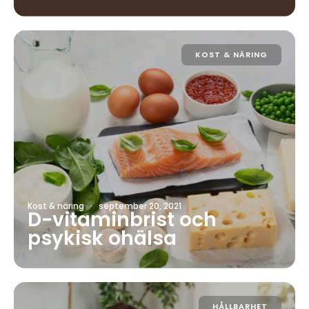
KOST & NÄRING
Kost & näring
·
september 20, 2021
D-vitaminbrist och
psykisk ohälsa
HÅLLBARHET