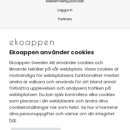
Medlemserbjudanden
Logga in
Partners
Nytt från Ekoappen
Ekoappen använder cookies
Ekoappen Sweden AB använder cookies och
liknande tekniker på vår webbplats. Vissa cookies är
Jag har tagit del av Ekoappens
nödvändiga för webbplatsens funktionalitet medan
personuppgifts- och
andra är valbara och används för att bland annat
integritetspolicy
och tar gärna del
förbättra upplevelsen och analysera trafiken på
av nyheter, hälsotips och exklusiva
webbplatsen. Du kan själv kontrollera vilka cookies
erbjudanden via min e-post.
som placeras i din webbläsare och ändra dina
cookieinställningar när som helst. Se hur vi hanterar
dina personuppgifter och värnar om din integritet
här
.