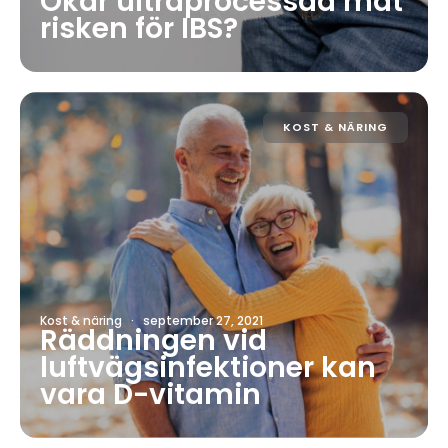
Ökar ultraprocessad mat
risken för IBS?
KOST & NÄRING
Kost & näring
·
september 27, 2021
Räddningen vid
luftvägsinfektioner kan
vara D-vitamin