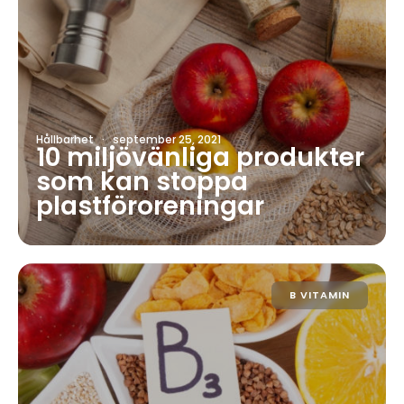
Hållbarhet
·
september 25, 2021
10 miljövänliga produkter
som kan stoppa
plastföroreningar
B VITAMIN