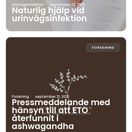
Urinvägsinfektion
·
september 22, 2021
Naturlig hjälp vid
urinvägsinfektion
FORSKNING
Forskning
·
september 21, 2021
Pressmeddelande med
hänsyn till att ETO
återfunnit i
ashwagandha