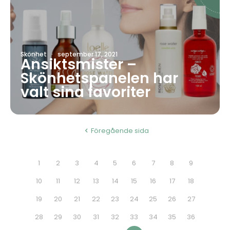
Skönhet
·
september 17, 2021
Ansiktsmister –
Skönhetspanelen har
valt sina favoriter
Föregående sida
1
2
3
4
5
6
7
8
9
10
11
12
13
14
15
16
17
18
19
20
21
22
23
24
25
26
27
28
29
30
31
32
33
34
35
36