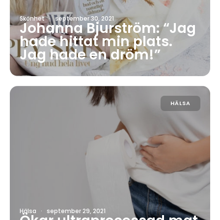
Skönhet
·
september 30, 2021
Johanna Bjurström: “Jag
hade hittat min plats.
Jag hade en dröm!”
HÄLSA
Hälsa
·
september 29, 2021