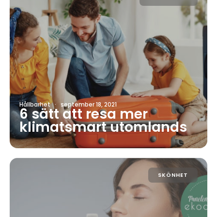
Hållbarhet
·
september 18, 2021
6 sätt att resa mer
klimatsmart utomlands
SKÖNHET