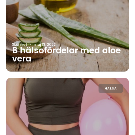
Skönhet
·
maj 18, 2022
8 hälsofördelar med aloe
vera
HÄLSA