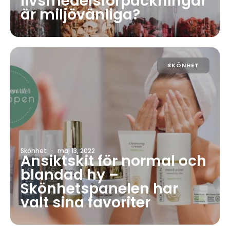
livsmedelsförpackningar
är miljövänliga?
SKÖNHET
Skönhet
·
maj 13, 2022
Ansiktskit för normal och
blandad hy –
Skönhetspanelen har
valt sina favoriter