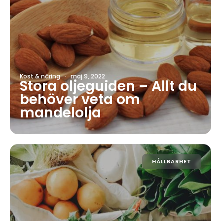
Kost & näring
·
maj 9, 2022
Stora oljeguiden – Allt du
behöver veta om
mandelolja
HÅLLBARHET