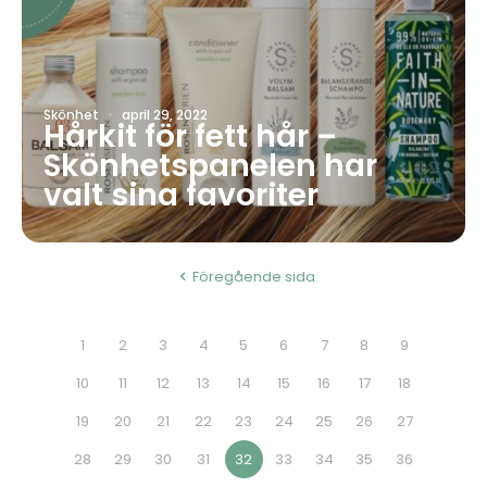
Skönhet
·
april 29, 2022
Hårkit för fett hår –
Skönhetspanelen har
valt sina favoriter
Föregående sida
1
2
3
4
5
6
7
8
9
10
11
12
13
14
15
16
17
18
19
20
21
22
23
24
25
26
27
28
29
30
31
32
33
34
35
36