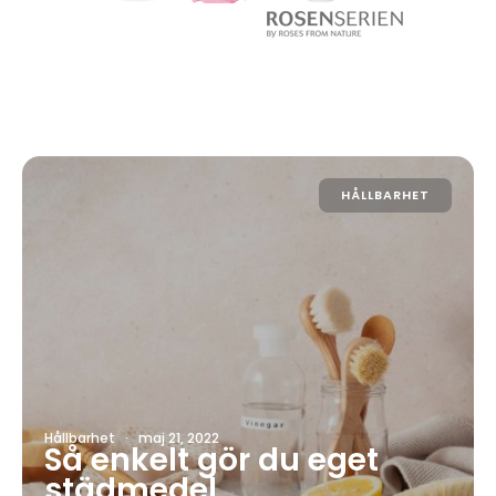
HÅLLBARHET
Hållbarhet
·
maj 21, 2022
Så enkelt gör du eget
städmedel