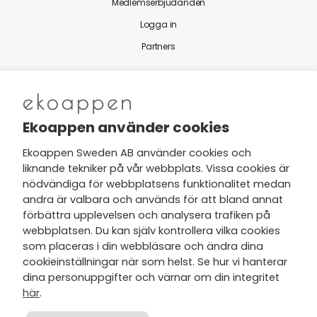
Medlemserbjudanden
Logga in
Partners
Nytt från Ekoappen
Ekoappen använder cookies
Ekoappen Sweden AB använder cookies och
liknande tekniker på vår webbplats. Vissa cookies är
Jag har tagit del av Ekoappens
nödvändiga för webbplatsens funktionalitet medan
personuppgifts- och
andra är valbara och används för att bland annat
integritetspolicy
och tar gärna del
förbättra upplevelsen och analysera trafiken på
av nyheter, hälsotips och exklusiva
webbplatsen. Du kan själv kontrollera vilka cookies
erbjudanden via min e-post.
som placeras i din webbläsare och ändra dina
cookieinställningar när som helst. Se hur vi hanterar
dina personuppgifter och värnar om din integritet
här
.