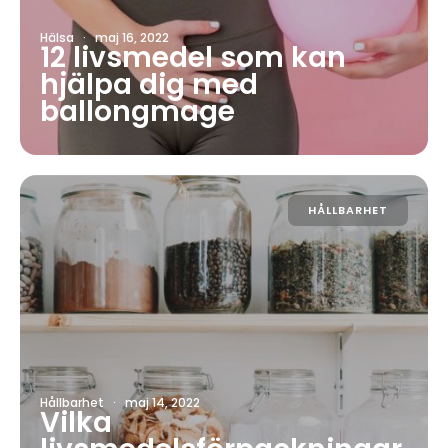
Hälsa
·
maj 16, 2022
12 livsmedel som kan
hjälpa dig med
ballongmage
HÅLLBARHET
Hållbarhet
·
maj 14, 2022
Vilka