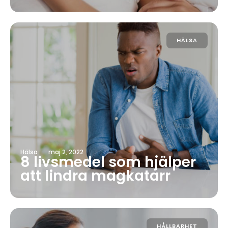
HÄLSA
Hälsa
·
maj 2, 2022
8 livsmedel som hjälper
att lindra magkatarr
HÅLLBARHET