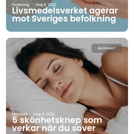
Forskning
·
maj 6, 2022
Livsmedelsverket agerar
mot Sveriges befolkning
SKÖNHET
Skönhet
·
maj 4, 2022
5 skönhetsknep som
verkar när du sover