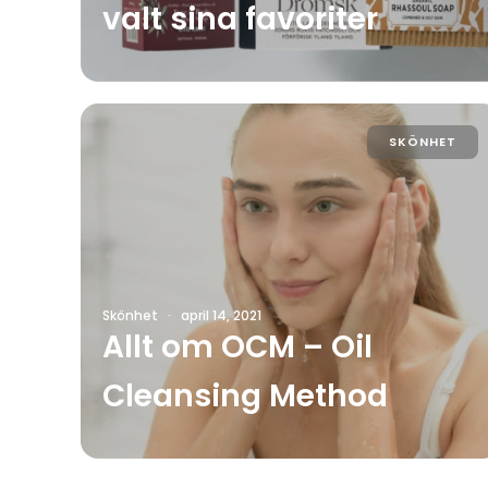
valt sina favoriter
SKÖNHET
Skönhet
·
april 14, 2021
Allt om OCM – Oil
Cleansing Method