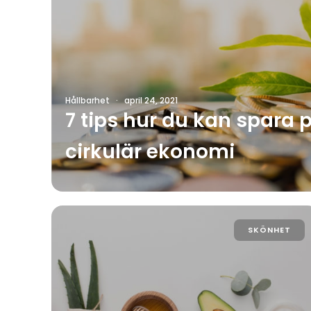
Hållbarhet
·
april 24, 2021
7 tips hur du kan spara
cirkulär ekonomi
SKÖNHET