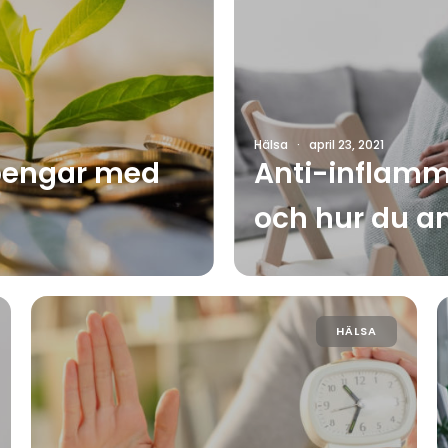
Hälsa
·
april 23, 2021
 pengar med
Anti-inflamma
och hur du a
HÄLSA