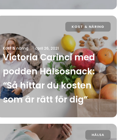
KOST & NÄRING
Kost & näring
·
april 26, 2021
Victoria Carinci med
podden Hälsosnack:
“Så hittar du kosten
som är rätt för dig”
HÄLSA