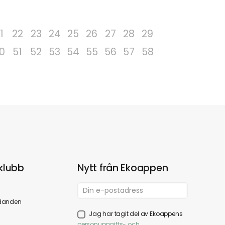
1
22
23
24
25
26
27
28
29
0
51
52
53
54
55
56
57
58
klubb
Nytt från Ekoappen
danden
Jag har tagit del av Ekoappens
personuppgifts- och