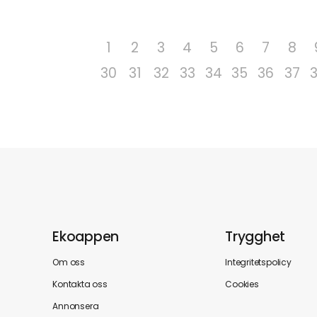
1
2
3
4
5
6
7
8
30
31
32
33
34
35
36
37
Ekoappen
Trygghet
Om oss
Integritetspolicy
Kontakta oss
Cookies
Annonsera