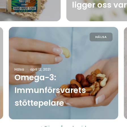
ligger oss va
HÄLSA
Hälsa
·
april 12, 2021
Omega-3:
Immunförsvarets
stöttepelare