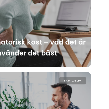
torisk kost – vad det är
nvänder det bäst
FAMILJELIV