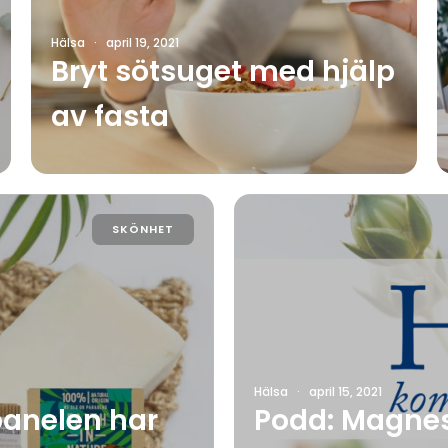
Hälsa
·
april 19, 2021
Bryt sötsuget med hjälp
av fasta
SKÖNHET
Hälsa
·
april 15, 2021
panelen har
Podd: Magnes