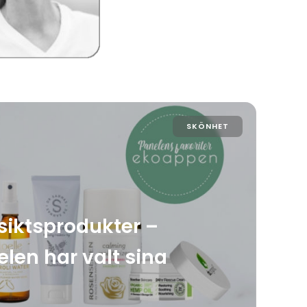
SKÖNHET
iktsprodukter –
len har valt sina