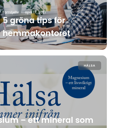
Familjeliv
·
april 17, 2021
5 gröna tips för
hemmakontoret
HÄLSA
ium – ett mineral som