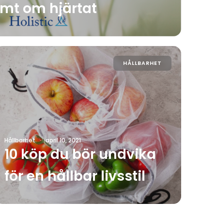
rmt om hjärtat
HÅLLBARHET
Hållbarhet
·
april 10, 2021
10 köp du bör undvika
för en hållbar livsstil