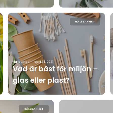
HÅLLBARHET
Hållbarhet
·
april 28, 2021
Vad är bäst för miljön –
glas eller plast?
HÅLLBARHET