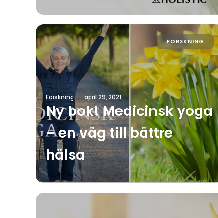
FORSKNING
Forskning
·
april 29, 2021
Ny bok! Medicinsk yoga
– en väg till bättre
hälsa