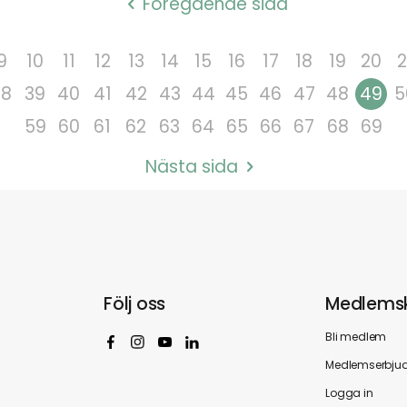
Föregående sida
9
10
11
12
13
14
15
16
17
18
19
20
2
38
39
40
41
42
43
44
45
46
47
48
49
5
59
60
61
62
63
64
65
66
67
68
69
Nästa sida
Följ oss
Medlems
Bli medlem
Medlemserbju
Logga in