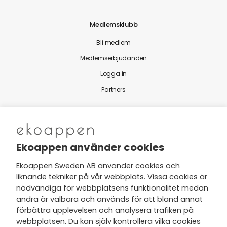
Medlemsklubb
Bli medlem
Medlemserbjudanden
Logga in
Partners
Nytt från Ekoappen
Ekoappen använder cookies
Ekoappen Sweden AB använder cookies och
liknande tekniker på vår webbplats. Vissa cookies är
Jag har tagit del av Ekoappens
nödvändiga för webbplatsens funktionalitet medan
personuppgifts- och
andra är valbara och används för att bland annat
integritetspolicy
och tar gärna del
förbättra upplevelsen och analysera trafiken på
av nyheter, hälsotips och exklusiva
webbplatsen. Du kan själv kontrollera vilka cookies
erbjudanden via min e-post.