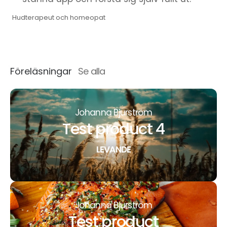
Hudterapeut och homeopat
Föreläsningar
Se alla
Johanna Bjurström
Test product 4
LEVANDE
Johanna Bjurström
Test product