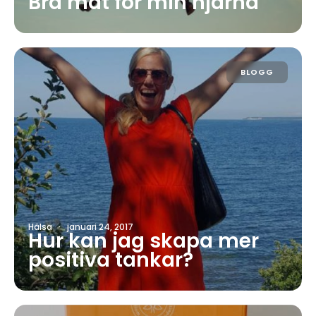
Bra mat för min hjärna
BLOGG
Hälsa
·
januari 24, 2017
Hur kan jag skapa mer
positiva tankar?