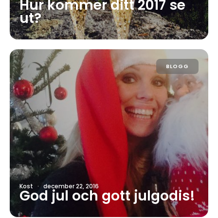
Hur kommer ditt 2017 se
ut?
BLOGG
Kost
·
december 22, 2016
God jul och gott julgodis!