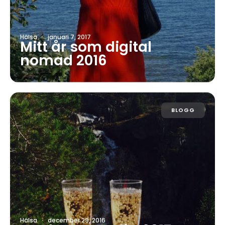
Hälsa
·
januari 7, 2017
Mitt år som digital
nomad 2016
BLOGG
Hälsa
·
december 29, 2016