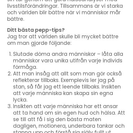
livsstilsförändringar. Tillsammans är vi starka
och världen blir bättre när vi människor mår
bättre.
Ditt bästa pepp-tips?
Jag tror att världen skulle bli mycket bättre
om man gjorde följande:
Slutade döma andra människor – låta alla
människor vara unika utifrån varje individs
förmåga.
Att man insåg att allt som man gör också
reflekterar tillbaks. Exemplevis ler jag på
stan, så får jag ett leende tillbaks. Insikten
att varje människa kan skapa sin egna
lycka.
Insikten att varje människa har ett ansar
att ta hand om sin egen hud och hälsa. Att
se till att få i sig den bästa maten
dagligen, motionera, underbara tankar och
stanna upp och förstå sig själv fullt ut.