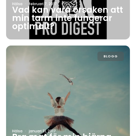
Hälsa
·
februari 7, 2017
Vad kan vara orsaken att
min tarm inte fungerar
optimalt?
BLOGG
Hälsa
·
januari 31, 2017