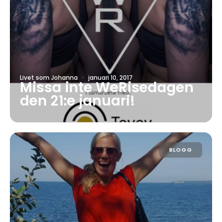
Livet som Johanna
·
januari 10, 2017
Missa inte WeRisedagen
den 21:e januari!
BLOGG