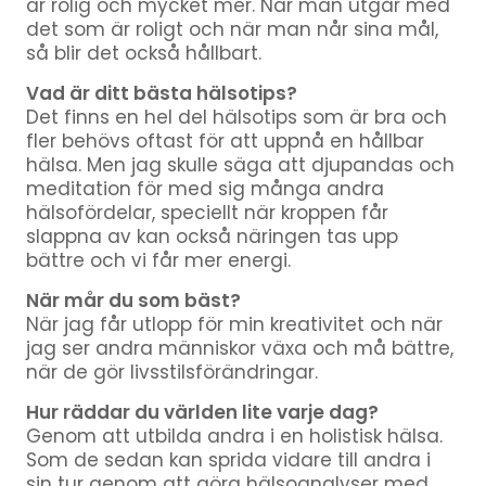
är rolig och mycket mer. När man utgår med
det som är roligt och när man når sina mål,
så blir det också hållbart.
Vad är ditt bästa hälsotips?
Det finns en hel del hälsotips som är bra och
fler behövs oftast för att uppnå en hållbar
hälsa. Men jag skulle säga att djupandas och
meditation för med sig många andra
hälsofördelar, speciellt när kroppen får
slappna av kan också näringen tas upp
bättre och vi får mer energi.
När mår du som bäst?
När jag får utlopp för min kreativitet och när
jag ser andra människor växa och må bättre,
när de gör livsstilsförändringar.
Hur räddar du världen lite varje dag?
Genom att utbilda andra i en holistisk hälsa.
Som de sedan kan sprida vidare till andra i
sin tur genom att göra hälsoanalyser med