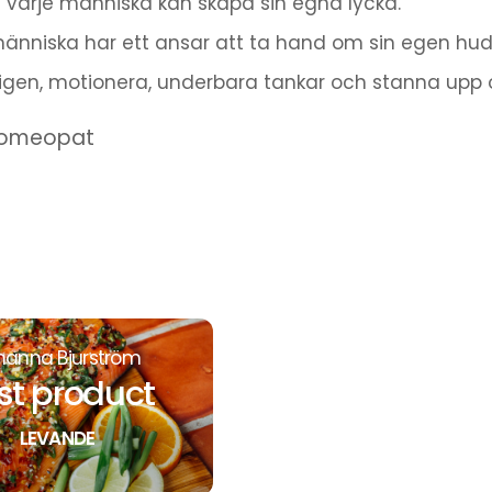
att varje människa kan skapa sin egna lycka.
människa har ett ansar att ta hand om sin egen hud oc
en, motionera, underbara tankar och stanna upp och 
homeopat
hanna Bjurström
st product
LEVANDE