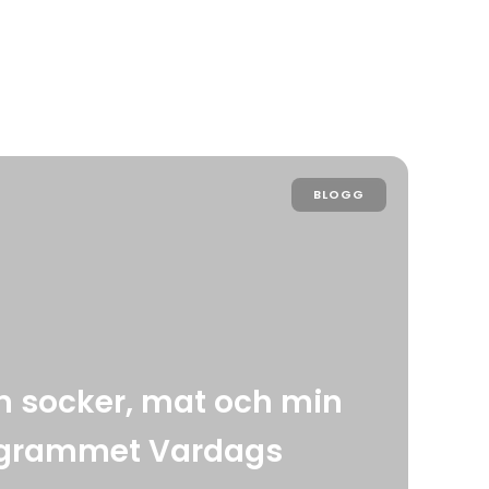
BLOGG
m socker, mat och min
rogrammet Vardags