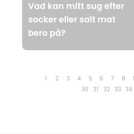
Vad kan mitt sug efter
socker eller salt mat
bero på?
1
2
3
4
5
6
7
8
30
31
32
33
34