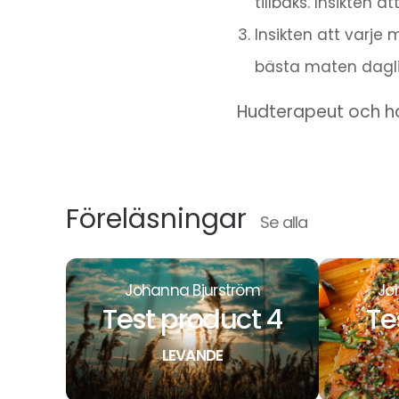
tillbaks. Insikten 
Insikten att varje 
bästa maten daglig
Hudterapeut och 
Föreläsningar
Se alla
Johanna Bjurström
Jo
Test product 4
Te
LEVANDE