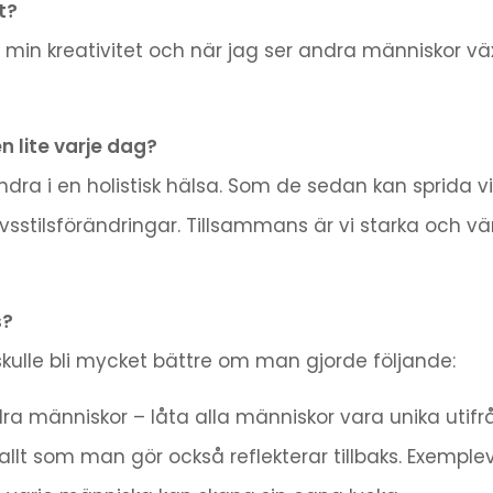
t?
ör min kreativitet och när jag ser andra människor v
n lite varje dag?
ra i en holistisk hälsa. Som de sedan kan sprida vid
sstilsförändringar. Tillsammans är vi starka och vä
s?
skulle bli mycket bättre om man gjorde följande:
 människor – låta alla människor vara unika utifrå
llt som man gör också reflekterar tillbaks. Exemplevi