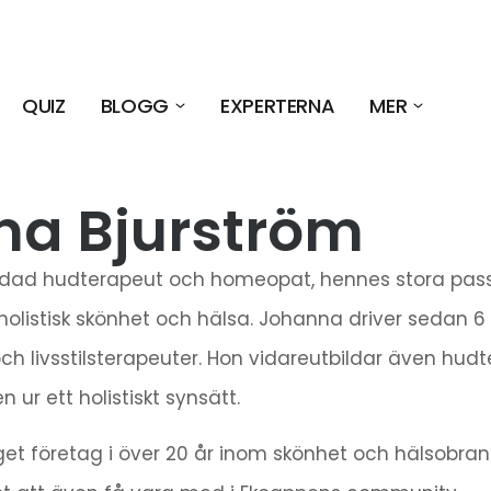
QUIZ
BLOGG
EXPERTERNA
MER
a Bjurström
ildad hudterapeut och homeopat, hennes stora passi
holistisk skönhet och hälsa. Johanna driver sedan 6 
ch livsstilsterapeuter. Hon vidareutbildar även hudt
ur ett holistiskt synsätt.
get företag i över 20 år inom skönhet och hälsobran