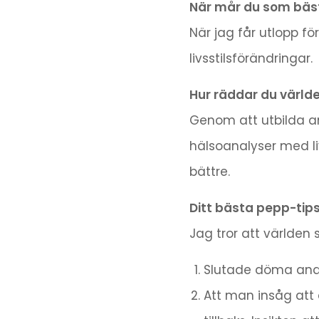
När mår du som bäs
När jag får utlopp f
livsstilsförändringar.
Hur räddar du världe
Genom att utbilda and
hälsoanalyser med liv
bättre.
Ditt bästa pepp-tip
Jag tror att världen 
Slutade döma andra
Att man insåg att a