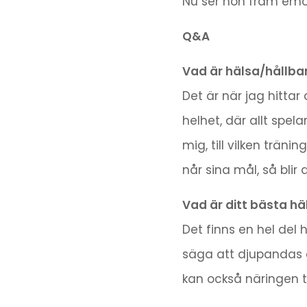
Nu ser hon fram emo
Q&A
Vad är hälsa/hållbar
Det är när jag hittar
helhet, där allt spelar
mig, till vilken trä
når sina mål, så blir 
Vad är ditt bästa hä
Det finns en hel del 
säga att djupandas o
kan också näringen t