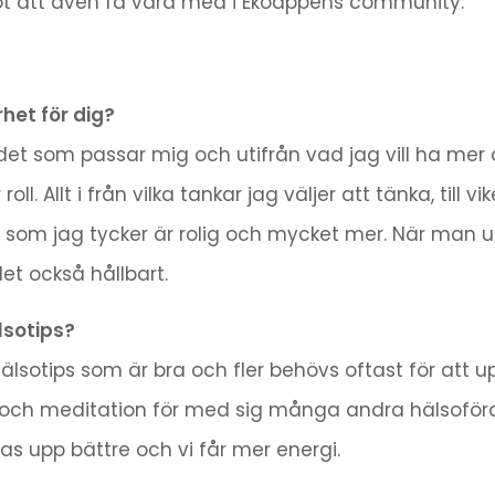
t att även få vara med i Ekoappens community.
het för dig?
 det som passar mig och utifrån vad jag vill ha mer a
 roll. Allt i från vilka tankar jag väljer att tänka, ti
ning som jag tycker är rolig och mycket mer. När ma
det också hållbart.
lsotips?
hälsotips som är bra och fler behövs oftast för att u
ch meditation för med sig många andra hälsofördel
as upp bättre och vi får mer energi.