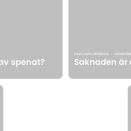
Livet som Johanna
·
november
 av spenat?
Saknaden är e