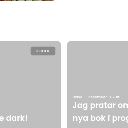
BLOGG
Hälsa
·
december 10, 2015
Jag pratar o
e dark!
nya bok i p