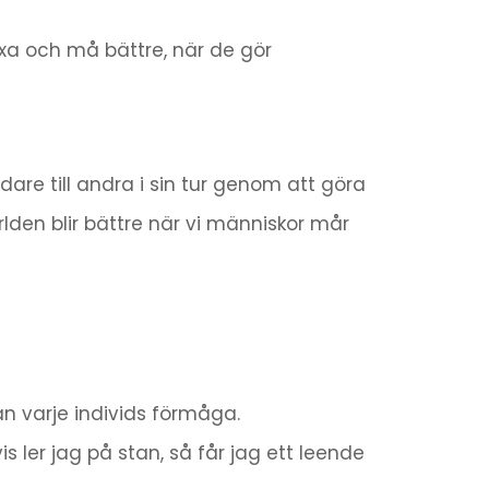
äxa och må bättre, när de gör
are till andra i sin tur genom att göra
rlden blir bättre när vi människor mår
n varje individs förmåga.
s ler jag på stan, så får jag ett leende