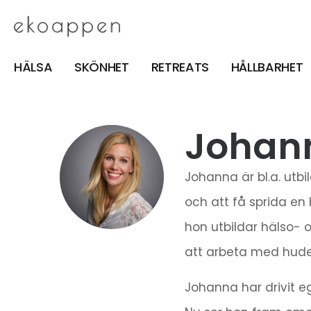
HÄLSA
SKÖNHET
RETREATS
HÅLLBARHET
Johann
Johanna är bl.a. utb
och att få sprida en 
hon utbildar hälso- o
att arbeta med huden 
Johanna har drivit e