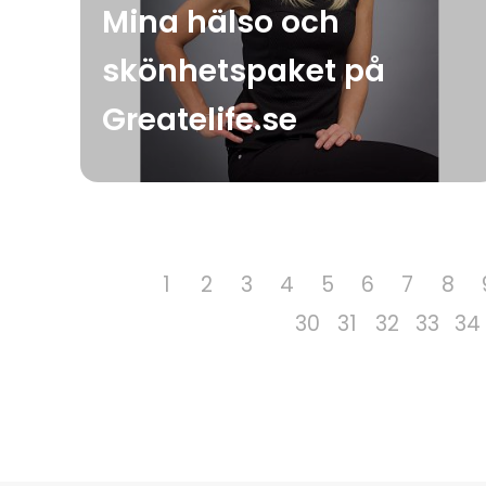
Mina hälso och
skönhetspaket på
Greatelife.se
1
2
3
4
5
6
7
8
30
31
32
33
34