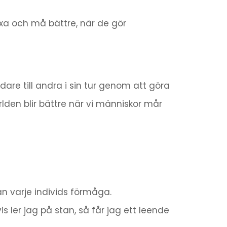
äxa och må bättre, när de gör
are till andra i sin tur genom att göra
rlden blir bättre när vi människor mår
n varje individs förmåga.
s ler jag på stan, så får jag ett leende