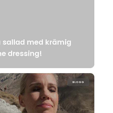
a sallad med krämig
me dressing!
BLOGG