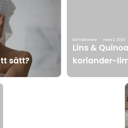
Din hälsohero
·
mars 2, 2020
Lins & Quino
tt sätt?
koriander-li