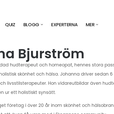
QUIZ
BLOGG
EXPERTERNA
MER
a Bjurström
ildad hudterapeut och homeopat, hennes stora passi
holistisk skönhet och hälsa. Johanna driver sedan 6 
ch livsstilsterapeuter. Hon vidareutbildar även hudt
ur ett holistiskt synsätt.
get företag i över 20 år inom skönhet och hälsobran