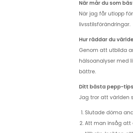
När mår du som bäs
När jag får utlopp f
livsstilsförändringar.
Hur räddar du världe
Genom att utbilda and
hälsoanalyser med liv
bättre.
Ditt bästa pepp-tip
Jag tror att världen 
Slutade döma andra
Att man insåg att a