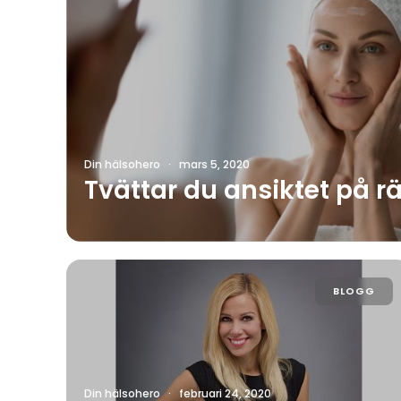
Din hälsohero
·
mars 5, 2020
Tvättar du ansiktet på rä
BLOGG
Din hälsohero
·
februari 24, 2020