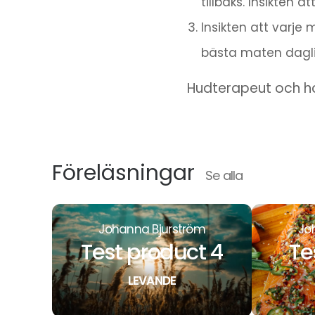
tillbaks. Insikten 
Insikten att varje 
bästa maten daglig
Hudterapeut och 
Föreläsningar
Se alla
Johanna Bjurström
Jo
Test product 4
Te
LEVANDE