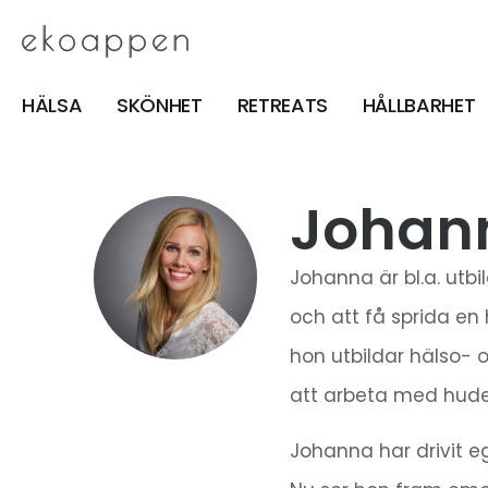
HÄLSA
SKÖNHET
RETREATS
HÅLLBARHET
Johann
Johanna är bl.a. utb
och att få sprida en 
hon utbildar hälso- o
att arbeta med huden 
Johanna har drivit e