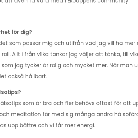
t att även få vara med i Ekoappens community.
het för dig?
 det som passar mig och utifrån vad jag vill ha mer a
 roll. Allt i från vilka tankar jag väljer att tänka, ti
ning som jag tycker är rolig och mycket mer. När ma
det också hållbart.
lsotips?
hälsotips som är bra och fler behövs oftast för att u
ch meditation för med sig många andra hälsofördel
as upp bättre och vi får mer energi.