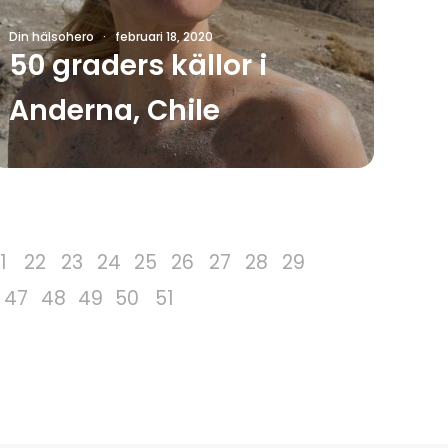
Din hälsohero
·
februari 18, 2020
50 graders källor i
Anderna, Chile
1
22
23
24
25
26
27
28
29
47
48
49
50
51