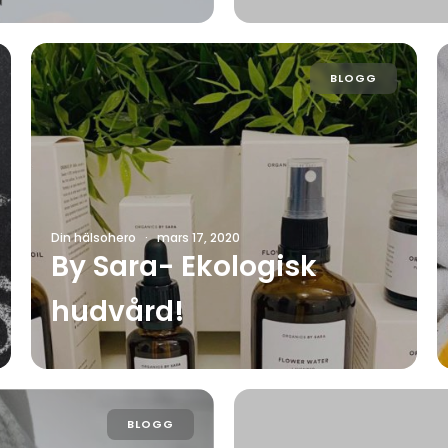
BLOGG
Din hälsohero
·
mars 17, 2020
By Sara- Ekologisk
hudvård!
BLOGG