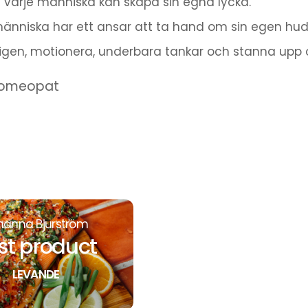
att varje människa kan skapa sin egna lycka.
människa har ett ansar att ta hand om sin egen hud oc
en, motionera, underbara tankar och stanna upp och 
homeopat
hanna Bjurström
st product
LEVANDE