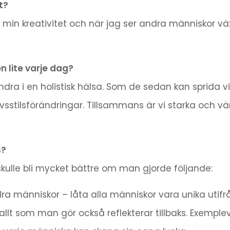
t?
ör min kreativitet och när jag ser andra människor v
n lite varje dag?
ra i en holistisk hälsa. Som de sedan kan sprida vid
sstilsförändringar. Tillsammans är vi starka och vä
s?
skulle bli mycket bättre om man gjorde följande:
 människor – låta alla människor vara unika utifrå
llt som man gör också reflekterar tillbaks. Exemplevi