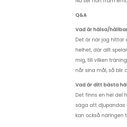
Nu ser hon fram emo
Q&A
Vad är hälsa/hållbar
Det är när jag hittar
helhet, där allt spelar
mig, till vilken trä
når sina mål, så blir 
Vad är ditt bästa hä
Det finns en hel del 
säga att djupandas o
kan också näringen t