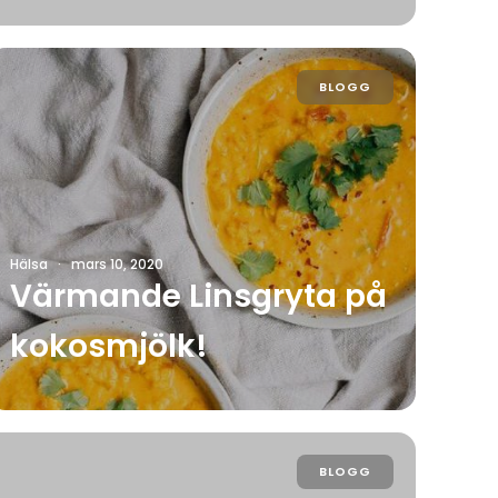
BLOGG
Hälsa
·
mars 10, 2020
Värmande Linsgryta på
kokosmjölk!
BLOGG