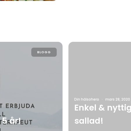
BLOGG
Din hälsohero
·
mars 28, 2020
Enkel & nytt
5 år!
sallad!