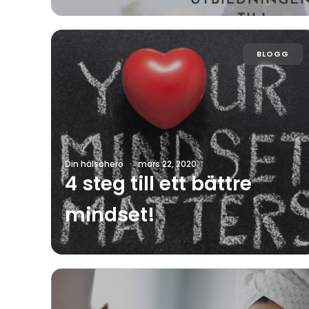
BLOGG
Din hälsohero
·
mars 22, 2020
4 steg till ett bättre
mindset!