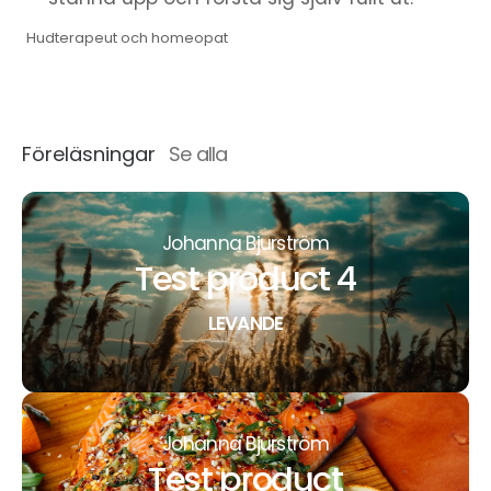
Hudterapeut och homeopat
Föreläsningar
Se alla
Johanna Bjurström
Test product 4
LEVANDE
Johanna Bjurström
Test product