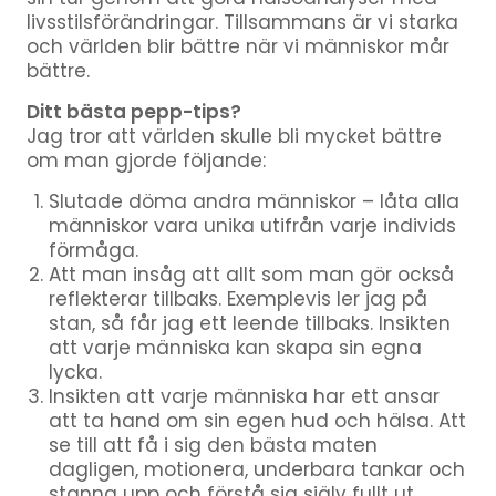
livsstilsförändringar. Tillsammans är vi starka
och världen blir bättre när vi människor mår
bättre.
Ditt bästa pepp-tips?
Jag tror att världen skulle bli mycket bättre
om man gjorde följande:
Slutade döma andra människor – låta alla
människor vara unika utifrån varje individs
förmåga.
Att man insåg att allt som man gör också
reflekterar tillbaks. Exemplevis ler jag på
stan, så får jag ett leende tillbaks. Insikten
att varje människa kan skapa sin egna
lycka.
Insikten att varje människa har ett ansar
att ta hand om sin egen hud och hälsa. Att
se till att få i sig den bästa maten
dagligen, motionera, underbara tankar och
stanna upp och förstå sig själv fullt ut.