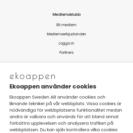
Medlemsklubb
Bli medlem
Medlemserbjudanden
Logga in
Partners
Nytt från Ekoappen
Ekoappen använder cookies
Ekoappen Sweden AB använder cookies och
liknande tekniker på vår webbplats. Vissa cookies är
Jag har tagit del av Ekoappens
nödvändiga för webbplatsens funktionalitet medan
personuppgifts- och
andra är valbara och används för att bland annat
integritetspolicy
och tar gärna del
förbättra upplevelsen och analysera trafiken på
av nyheter, hälsotips och exklusiva
webbplatsen. Du kan själv kontrollera vilka cookies
erbjudanden via min e-post.