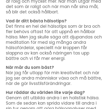
är rolig och mycket mer. När man utgår med
det som är roligt och när man når sina mål,
så blir det också hållbart.
Vad är ditt bästa hälsotips?
Det finns en hel del hälsotips som är bra och
fler behövs oftast för att uppnå en hållbar
hälsa. Men jag skulle säga att djupandas och
meditation för med sig många andra
hälsofördelar, speciellt när kroppen får
slappna av kan också näringen tas upp
bättre och vi får mer energi.
När mår du som bäst?
När jag får utlopp för min kreativitet och när
jag ser andra människor växa och må bättre,
när de gör livsstilsförändringar.
Hur räddar du världen lite varje dag?
Genom att utbilda andra i en holistisk hälsa.
Som de sedan kan sprida vidare till andra i
sin tur genom att göra hälsoanalyser med