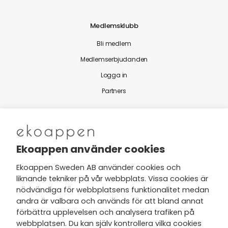
Medlemsklubb
Bli medlem
Medlemserbjudanden
Logga in
Partners
Nytt från Ekoappen
Ekoappen använder cookies
Ekoappen Sweden AB använder cookies och
liknande tekniker på vår webbplats. Vissa cookies är
Jag har tagit del av Ekoappens
nödvändiga för webbplatsens funktionalitet medan
personuppgifts- och
andra är valbara och används för att bland annat
integritetspolicy
och tar gärna del
förbättra upplevelsen och analysera trafiken på
av nyheter, hälsotips och exklusiva
webbplatsen. Du kan själv kontrollera vilka cookies
erbjudanden via min e-post.