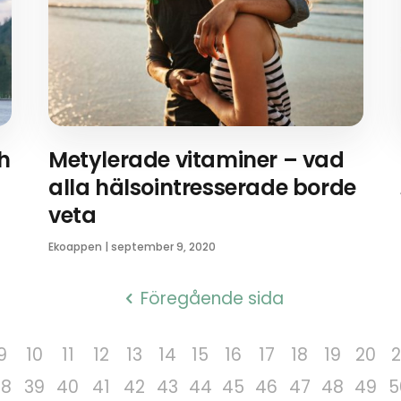
h
Metylerade vitaminer – vad
alla hälsointresserade borde
veta
Ekoappen
|
september 9, 2020
Föregående sida
9
10
11
12
13
14
15
16
17
18
19
20
2
38
39
40
41
42
43
44
45
46
47
48
49
5