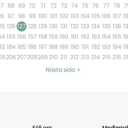
67
68
69
70
71
72
73
74
75
76
77
78
7
96
97
98
99
100
101
102
103
104
105
106
107
1
25
126
127
128
129
130
131
132
133
134
135
136
1
54
155
156
157
158
159
160
161
162
163
164
165
1
83
184
185
186
187
188
189
190
191
192
193
194
1
05
206
207
208
209
210
211
212
213
214
215
216
2
Nästa sida
Följ oss
Medlems