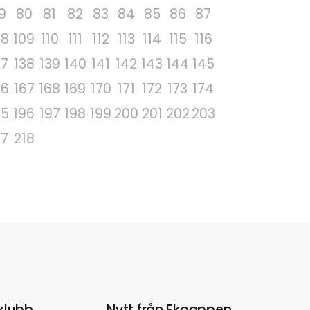
9
80
81
82
83
84
85
86
87
08
109
110
111
112
113
114
115
116
37
138
139
140
141
142
143
144
145
66
167
168
169
170
171
172
173
174
95
196
197
198
199
200
201
202
203
17
218
klubb
Nytt från Ekoappen