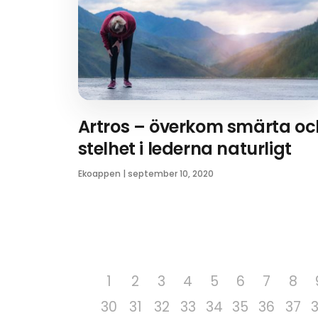
Artros – överkom smärta oc
stelhet i lederna naturligt
Ekoappen
|
september 10, 2020
1
2
3
4
5
6
7
8
30
31
32
33
34
35
36
37