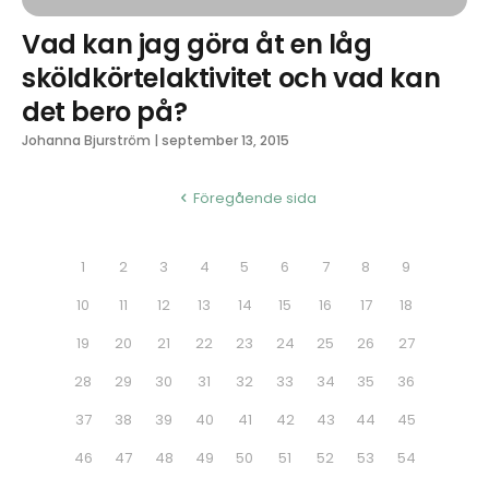
Vad kan jag göra åt en låg
sköldkörtelaktivitet och vad kan
det bero på?
Johanna Bjurström
|
september 13, 2015
Föregående sida
1
2
3
4
5
6
7
8
9
10
11
12
13
14
15
16
17
18
19
20
21
22
23
24
25
26
27
28
29
30
31
32
33
34
35
36
37
38
39
40
41
42
43
44
45
46
47
48
49
50
51
52
53
54