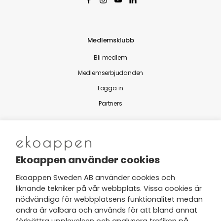
Medlemsklubb
Bli medlem
Medlemserbjudanden
Logga in
Partners
Nytt från Ekoappen
Ekoappen använder cookies
Ekoappen Sweden AB använder cookies och
liknande tekniker på vår webbplats. Vissa cookies är
Jag har tagit del av Ekoappens
nödvändiga för webbplatsens funktionalitet medan
personuppgifts- och
andra är valbara och används för att bland annat
integritetspolicy
och tar gärna del