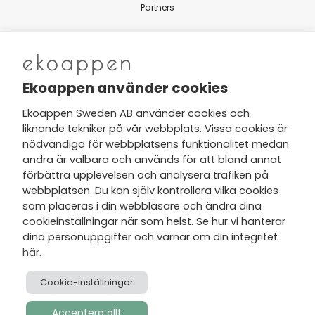
Partners
Nytt från Ekoappen
Ekoappen använder cookies
Ekoappen Sweden AB använder cookies och
liknande tekniker på vår webbplats. Vissa cookies är
Jag har tagit del av Ekoappens
nödvändiga för webbplatsens funktionalitet medan
personuppgifts- och
andra är valbara och används för att bland annat
integritetspolicy
och tar gärna del
förbättra upplevelsen och analysera trafiken på
av nyheter, hälsotips och exklusiva
webbplatsen. Du kan själv kontrollera vilka cookies
erbjudanden via min e-post.
som placeras i din webbläsare och ändra dina
cookieinställningar när som helst. Se hur vi hanterar
dina personuppgifter och värnar om din integritet
här
.
Cookie-inställningar
Acceptera allt