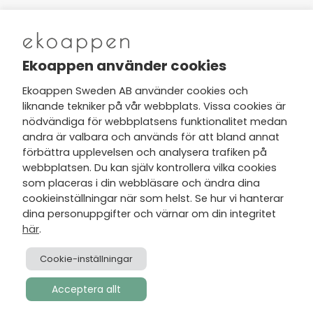
Nytt från Ekoappen
Ekoappen använder cookies
Ekoappen Sweden AB använder cookies och
liknande tekniker på vår webbplats. Vissa cookies är
Jag har tagit del av Ekoappens
nödvändiga för webbplatsens funktionalitet medan
personuppgifts- och
andra är valbara och används för att bland annat
integritetspolicy
och tar gärna del
förbättra upplevelsen och analysera trafiken på
av nyheter, hälsotips och exklusiva
webbplatsen. Du kan själv kontrollera vilka cookies
erbjudanden via min e-post.
som placeras i din webbläsare och ändra dina
cookieinställningar när som helst. Se hur vi hanterar
dina personuppgifter och värnar om din integritet
här
.
Cookie-inställningar
Acceptera allt
Skapad av
Visionmate