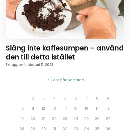
Släng inte kaffesumpen – använd
den till detta istället
Ekoappen
|
februari 11, 2023
Föregående sida
1
2
3
4
5
6
7
8
9
10
11
12
13
14
15
16
17
18
19
20
21
22
23
24
25
26
27
28
29
30
31
32
33
34
35
36