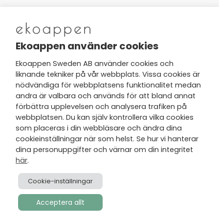
Nytt från Ekoappen
Ekoappen använder cookies
Ekoappen Sweden AB använder cookies och
liknande tekniker på vår webbplats. Vissa cookies är
Jag har tagit del av Ekoappens
nödvändiga för webbplatsens funktionalitet medan
personuppgifts- och
andra är valbara och används för att bland annat
integritetspolicy
och tar gärna del
förbättra upplevelsen och analysera trafiken på
av nyheter, hälsotips och exklusiva
webbplatsen. Du kan själv kontrollera vilka cookies
erbjudanden via min e-post.
som placeras i din webbläsare och ändra dina
cookieinställningar när som helst. Se hur vi hanterar
dina personuppgifter och värnar om din integritet
här
.
Cookie-inställningar
Acceptera allt
Skapad av
Visionmate