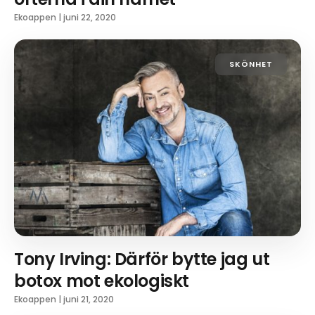
Ekoappen
|
juni 22, 2020
SKÖNHET
Tony Irving: Därför bytte jag ut
botox mot ekologiskt
Ekoappen
|
juni 21, 2020